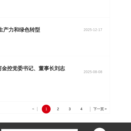
生产力和绿色转型
2025-12-17
河金控党委书记、董事长刘志
2025-08-08
下一页 >
<
1
2
3
4