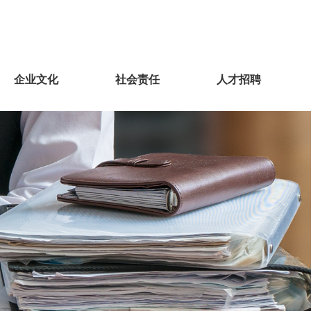
企业文化
社会责任
人才招聘