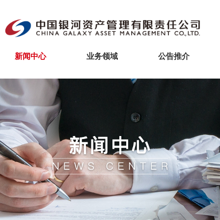
新闻中心
业务领域
公告推介