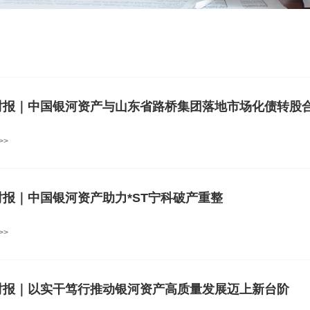
时报｜中国银河资产与山东省路桥集团落地市场化债转股
>>
时报｜中国银河资产助力*ST宁科破产重整
>>
时报｜以实干笃行推动银河资产高质量发展迈上新台阶